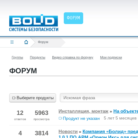
ФОРУМ
Форум
Группы
Продукты
Видео справка по форуму
Мои подписки
ФОРУМ
Выберите продукты
Инсталляция, монтаж
На объект
»
12
5963
5 лет 5 месяцев
Продукт не указан
ответов
просмотра
Новости
Компания «Болид» пред
»
4
3814
1.0.1 ПО АРМ «Орион Икс» для си