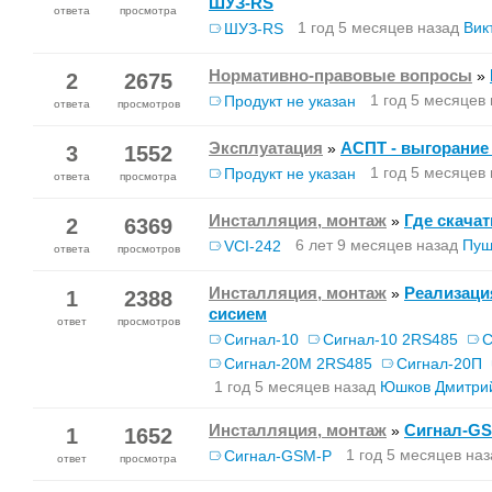
ШУЗ-RS
ответа
просмотра
1 год 5 месяцев назад
Вик
ШУЗ-RS
Нормативно-правовые вопросы
»
2
2675
1 год 5 месяцев
Продукт не указан
ответа
просмотров
Эксплуатация
АСПТ - выгорание 
»
3
1552
1 год 5 месяцев
Продукт не указан
ответа
просмотра
Инсталляция, монтаж
Где скача
»
2
6369
6 лет 9 месяцев назад
Пуш
VCI-242
ответа
просмотров
Инсталляция, монтаж
Реализаци
»
1
2388
сисием
ответ
просмотров
Сигнал-10
Сигнал-10 2RS485
С
Сигнал-20М 2RS485
Сигнал-20П
1 год 5 месяцев назад
Юшков Дмитрий
Инсталляция, монтаж
Сигнал-G
»
1
1652
1 год 5 месяцев наз
Сигнал-GSM-Р
ответ
просмотра