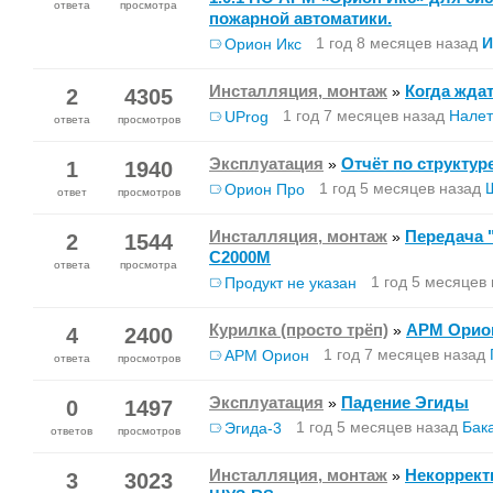
ответа
просмотра
пожарной автоматики.
1 год 8 месяцев назад
И
Орион Икс
Инсталляция, монтаж
Когда жда
»
2
4305
1 год 7 месяцев назад
Налет
UProg
ответа
просмотров
Эксплуатация
Отчёт по структур
»
1
1940
1 год 5 месяцев назад
Орион Про
ответ
просмотров
Инсталляция, монтаж
Передача 
»
2
1544
С2000М
ответа
просмотра
1 год 5 месяцев
Продукт не указан
Курилка (просто трёп)
АРМ Орио
»
4
2400
1 год 7 месяцев назад
АРМ Орион
ответа
просмотров
Эксплуатация
Падение Эгиды
»
0
1497
1 год 5 месяцев назад
Бака
Эгида-3
ответов
просмотров
Инсталляция, монтаж
Некоррект
»
3
3023