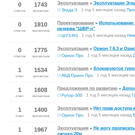
Эксплуатация
Эксплуатация Эги
»
0
1743
1 год 5 месяцев назад
Про
Эгида-3
ответов
просмотра
Проектирование
Использование 
»
0
1810
резерва "ШВР-n"
ответов
просмотров
1 год 5 месяцев назад
Ник
ШУЗ-RS
Эксплуатация
Орион 7.6.3 и Орио
»
0
1775
1 год 5 месяцев назад
Орион Про
ответов
просмотров
Эксплуатация
блокируются турн
»
1
1534
1 год 5 месяцев на
АБД Орион Про
ответ
просмотра
Предложения по развитию
Допо
»
1
1608
1 год 5 месяцев назад
Г
Рупор-300
ответ
просмотров
Эксплуатация
Нет прав доступа 
»
1
1400
1 год 5 месяцев назад
Орион Про
ответ
просмотров
Эксплуатация
Не могу прописат
»
1
1967
сигнал-20м