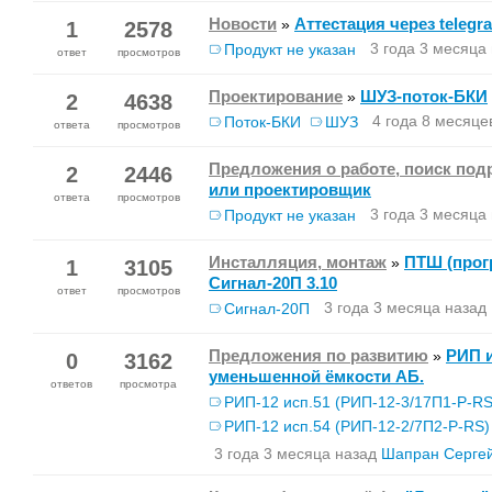
Новости
Аттестация через telegr
»
1
2578
3 года 3 месяца
Продукт не указан
ответ
просмотров
Проектирование
ШУЗ-поток-БКИ
»
2
4638
4 года 8 месяце
Поток-БКИ
ШУЗ
ответа
просмотров
Предложения о работе, поиск по
2
2446
или проектировщик
ответа
просмотров
3 года 3 месяца
Продукт не указан
Инсталляция, монтаж
ПТШ (прог
»
1
3105
Сигнал-20П 3.10
ответ
просмотров
3 года 3 месяца назад
Сигнал-20П
Предложения по развитию
РИП и
»
0
3162
уменьшенной ёмкости АБ.
ответов
просмотра
РИП-12 исп.51 (РИП-12-3/17П1-Р-RS
РИП-12 исп.54 (РИП-12-2/7П2-Р-RS)
РИП-12 исп.56 (РИП-12-6/80М3-Р-R
3 года 3 месяца назад
Шапран Серге
РИП-24 исп.51 (РИП-24-2/7П1-Р-RS)