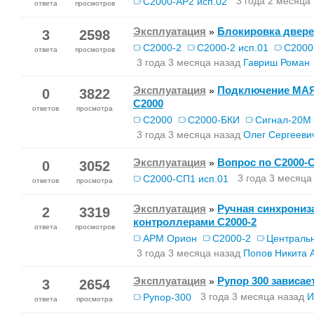
3 года 2 месяца
С2000-АР2 исп.02
ответа
просмотров
Эксплуатация
Блокировка двер
»
3
2598
С2000-2
С2000-2 исп.01
С200
ответа
просмотров
3 года 3 месяца назад
Гавриш Роман
Эксплуатация
Подключение МАЯК
»
0
3822
С2000
ответов
просмотра
С2000
С2000-БКИ
Сигнал-20М
3 года 3 месяца назад
Олег Сергееви
Эксплуатация
Вопрос по С2000-
»
0
3052
3 года 3 месяца
С2000-СП1 исп.01
ответов
просмотра
Эксплуатация
Ручная синхрониз
»
2
3319
контроллерами C2000-2
ответа
просмотров
АРМ Орион
С2000-2
Централь
3 года 3 месяца назад
Попов Никита 
Эксплуатация
Рупор 300 зависае
»
3
2654
3 года 3 месяца назад
И
Рупор-300
ответа
просмотра