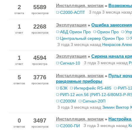
Инсталляция, монтаж
Возможные
»
2
5589
3 года 3 месяца наза
С2000-АСПТ
ответа
просмотров
Эксплуатация
Ошибка занесения
»
1
2268
АБД Орион Про
Орион Про
Уп
ответ
просмотров
Центральный сервер Орион Про
3 года 3 месяца назад
Некрасов Алек
Эксплуатация
Сирена начала кря
»
1
4594
3 года 3 месяца назад
Р
Сигнал-10
ответ
просмотра
Инсталляция, монтаж
Пульт ноч
»
5
3776
рандомные приборы
ответов
просмотров
БЗК
Интерфейс RS-485
РИП-12
РИП-12 исп.56 (РИП-12-6/80М3-Р-R
С2000М
Сигнал-20П
3 года 3 месяца назад
Зимин Виктор 
Инсталляция, монтаж
Настройка
»
0
3497
3 года 3 месяца назад
К
С2000-ПИ
ответов
просмотров