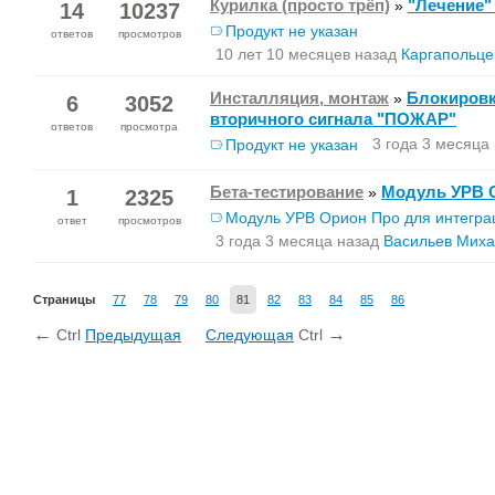
Курилка (просто трёп)
"Лечение"
»
РИП-24 исп.56 (РИП-24-4/40М3-Р-R
14
10237
РИП-24 исп.57 (РИП-24-8/40М3-Р-R
Продукт не указан
ответов
просмотров
10 лет 10 месяцев назад
Каргапольце
Инсталляция, монтаж
Блокировк
»
6
3052
вторичного сигнала "ПОЖАР"
ответов
просмотра
3 года 3 месяца
Продукт не указан
Бета-тестирование
Модуль УРВ О
»
1
2325
Модуль УРВ Орион Про для интегра
ответ
просмотров
3 года 3 месяца назад
Васильев Миха
Страницы
77
78
79
80
81
82
83
84
85
86
←
→
Ctrl
Предыдущая
Следующая
Ctrl