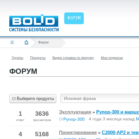
ФОРУМ
Форум
Группы
Продукты
Видео справка по форуму
Мои подписки
ФОРУМ
Выберите продукты
Эксплуатация
Рупор-300 и марш
»
1
3636
4 года 3 месяца назад
М
Рупор-300
ответ
просмотров
Проектирование
С2000-АР2 и те
»
4
5168